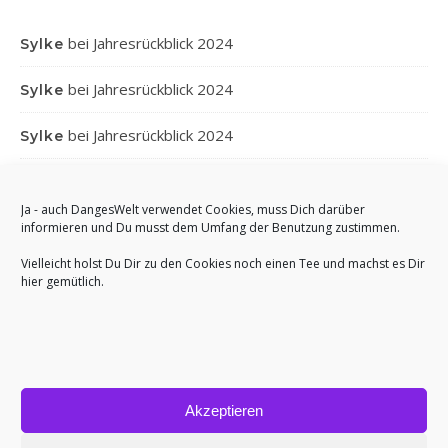
bei
Jahresrückblick 2024
Sylke
bei
Jahresrückblick 2024
Sylke
bei
Jahresrückblick 2024
Sylke
bei
Jahresrückblick 2024
Gabi
Ja - auch DangesWelt verwendet Cookies, muss Dich darüber
bei
Jahresrückblick 2024
informieren und Du musst dem Umfang der Benutzung zustimmen.
Anett
Vielleicht holst Du Dir zu den Cookies noch einen Tee und machst es Dir
hier gemütlich.
Akzeptieren
Bard Theme von
WP Royal
.
Impressum
Cookie-Richtlinie (EU)