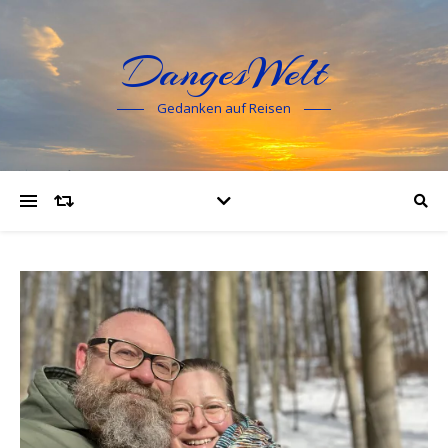
DangesWelt
Gedanken auf Reisen