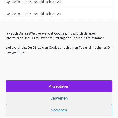
bei
Jahresrückblick 2024
Sylke
bei
Jahresrückblick 2024
Sylke
bei
Jahresrückblick 2024
Gabi
Ja - auch DangesWelt verwendet Cookies, muss Dich darüber
bei
Jahresrückblick 2024
informieren und Du musst dem Umfang der Benutzung zustimmen.
Anett
Vielleicht holst Du Dir zu den Cookies noch einen Tee und machst es Dir
hier gemütlich.
Akzeptieren
Bard Theme von
WP Royal
.
Impressum
Cookie-Richtlinie (EU)
verwerfen
ZURÜCK NACH OBEN
Vorlieben