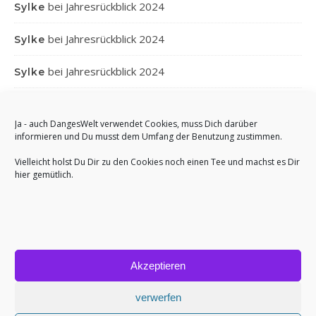
bei
Jahresrückblick 2024
Sylke
bei
Jahresrückblick 2024
Sylke
bei
Jahresrückblick 2024
Sylke
bei
Jahresrückblick 2024
Gabi
Ja - auch DangesWelt verwendet Cookies, muss Dich darüber
bei
Jahresrückblick 2024
Anett
informieren und Du musst dem Umfang der Benutzung zustimmen.
Vielleicht holst Du Dir zu den Cookies noch einen Tee und machst es Dir
hier gemütlich.
Akzeptieren
Bard Theme von
WP Royal
.
Impressum
Cookie-Richtlinie (EU)
verwerfen