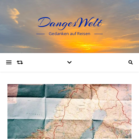
DangesWelt
Gedanken auf Reisen