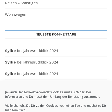
Reisen – Sonstiges
Wohnwagen
NEUESTE KOMMENTARE
bei
Jahresrückblick 2024
Sylke
bei
Jahresrückblick 2024
Sylke
bei
Jahresrückblick 2024
Sylke
bei
Jahresrückblick 2024
Gabi
Ja - auch DangesWelt verwendet Cookies, muss Dich darüber
bei
Jahresrückblick 2024
Anett
informieren und Du musst dem Umfang der Benutzung zustimmen.
Vielleicht holst Du Dir zu den Cookies noch einen Tee und machst es Dir
hier gemütlich.