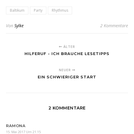
Baltikum
Party
Rhythmus
Von
Sylke
2 Kommentare
ÄLTER
HILFERUF - ICH BRAUCHE LESETIPPS
NEUER
EIN SCHWIERIGER START
2 KOMMENTARE
RAMONA
15. Mai 2017 Um 21:15