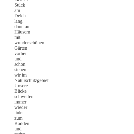
Stück
am
Deich
lang,
dann an
Häusern
mit
wunderschönen
Gärten
vorbei
und
schon
stehen
wir im
Naturschutzgebiet.
Unsere
Blicke
schweifen
immer
wieder
links
zum
Bodden
und