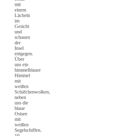
mit
einem
Lächeln
im
Gesicht
und
schauen
der
Insel
entgegen.
Über
uns ein
himmelblauer
Himmel
mit
weißen
Schäfchenwolken,
neben
uns die
blaue
Ostsee
mit
weißen
Segelschiffen.
10