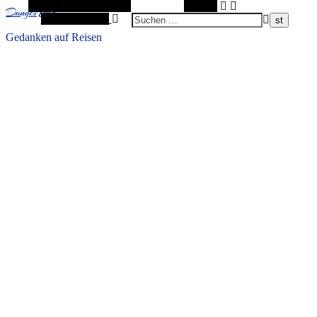
Alternative Seitenleiste
Suchen
DangesWelt
Zufallsauswahl
Gedanken auf Reisen