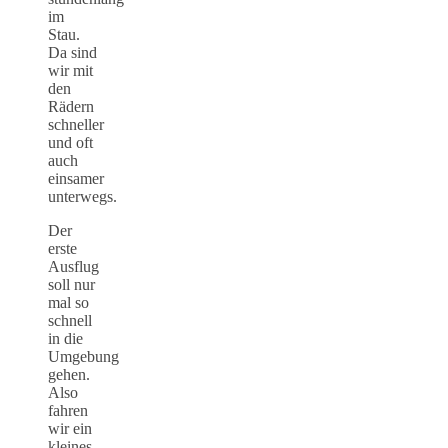
im
Stau.
Da sind
wir mit
den
Rädern
schneller
und oft
auch
einsamer
unterwegs.
Der
erste
Ausflug
soll nur
mal so
schnell
in die
Umgebung
gehen.
Also
fahren
wir ein
kleines