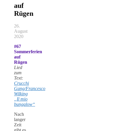
auf
Rügen
26.
August
2020
#67
Sommerferien
auf
Rügen
Lied
zum
Text:
Crucchi
Gang/Francesco
Wilking
„Il mio
bungalow“
Nach
langer
Zeit
gibt es