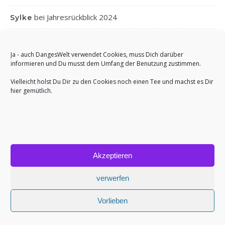
bei
Jahresrückblick 2024
Sylke
bei
Jahresrückblick 2024
Gabi
Ja - auch DangesWelt verwendet Cookies, muss Dich darüber
bei
Jahresrückblick 2024
Anett
informieren und Du musst dem Umfang der Benutzung zustimmen.
Vielleicht holst Du Dir zu den Cookies noch einen Tee und machst es Dir
hier gemütlich.
Akzeptieren
Bard Theme von
WP Royal
.
Impressum
Cookie-Richtlinie (EU)
verwerfen
ZURÜCK NACH OBEN
Vorlieben