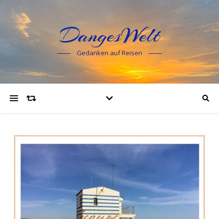
DangesWelt
Gedanken auf Reisen