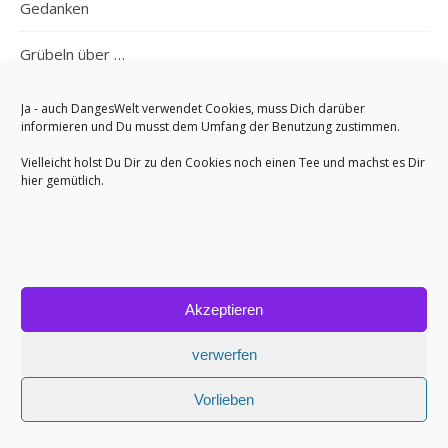
Gedanken
Grübeln über …
Kalenderblätter
Ja - auch DangesWelt verwendet Cookies, muss Dich darüber
informieren und Du musst dem Umfang der Benutzung zustimmen.
Reisen
Vielleicht holst Du Dir zu den Cookies noch einen Tee und machst es Dir
hier gemütlich.
Reisen – Deutschland
Reisen – Italien
Reisen – Nordeuropa
Akzeptieren
Reisen – Roadtrip
verwerfen
Reisen – Sonstiges
Vorlieben
Wohnwagen