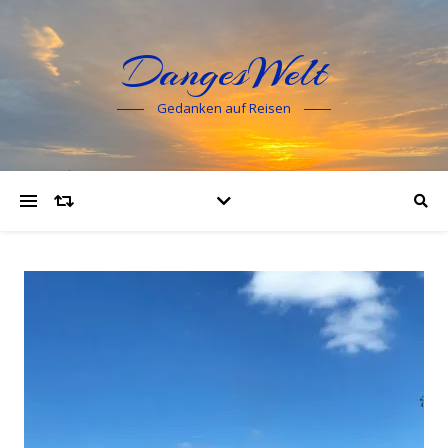
DangesWelt
Gedanken auf Reisen