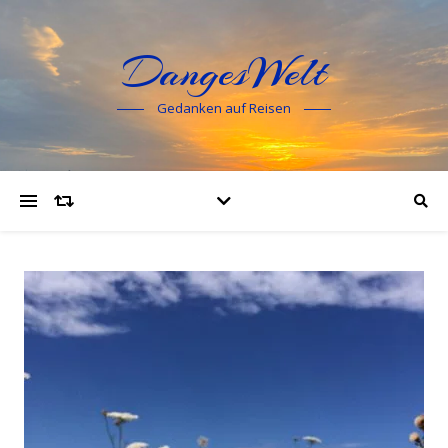
DangesWelt
Gedanken auf Reisen