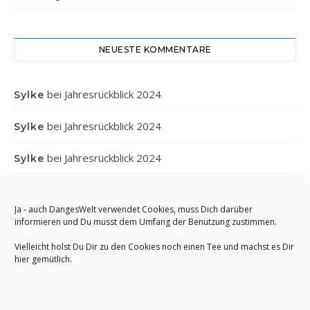
NEUESTE KOMMENTARE
bei
Jahresrückblick 2024
Sylke
bei
Jahresrückblick 2024
Sylke
bei
Jahresrückblick 2024
Sylke
bei
Jahresrückblick 2024
Gabi
Ja - auch DangesWelt verwendet Cookies, muss Dich darüber
bei
Jahresrückblick 2024
Anett
informieren und Du musst dem Umfang der Benutzung zustimmen.
Vielleicht holst Du Dir zu den Cookies noch einen Tee und machst es Dir
hier gemütlich.