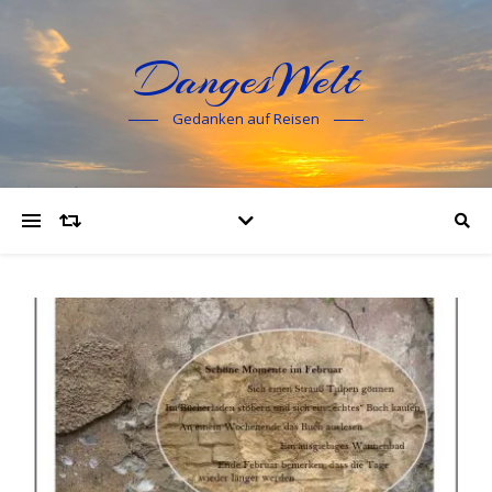
DangesWelt
Gedanken auf Reisen