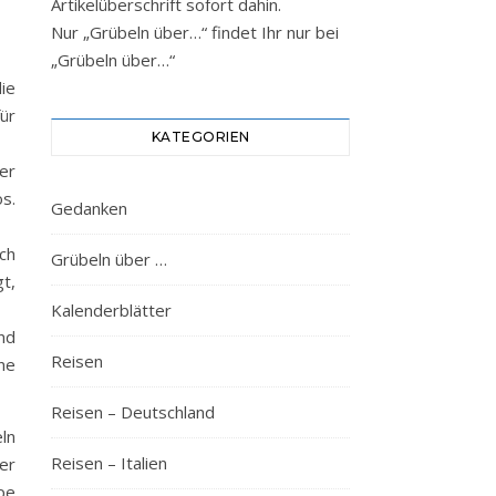
Artikelüberschrift sofort dahin.
Nur „Grübeln über…“ findet Ihr nur bei
„Grübeln über…“
ie
ür
KATEGORIEN
er
s.
Gedanken
ch
Grübeln über …
t,
Kalenderblätter
nd
Reisen
ne
Reisen – Deutschland
ln
Reisen – Italien
er
pe