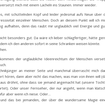
s versetzt mich mit einem Lächeln ins Staunen. Immer wieder.
los, mit schüttelnden Kopf und leider jedesmal aufs Neue über d
essivität einzelner Menschen. Doch an diesem Punkt will ich mi
g aufhalten, denn das raubt mir unglaublich viel Energie und gu
icht besonders gut. Da wäre ich lieber schlagfertiger, hätte ger
 dem ich den anderen sofort in seine Schranken weisen könnte.
chen.
kommen: der unglaubliche Ideenreichtum der Menschen verset
uch.
chnikjünger an meiner Seite und manchmal überrascht mich da
rt hören, dann aber nicht das machen, was man von ihnen will (d
s Haus dröhnt, ohne dass sie jemand angemacht hat (unsere Tocht
rtet). Oder unser Fernseher, der nur angeht, wenn man klatsch
afür aber wenn ich niese. Oder…
e und das bei jemanden, der über die wundersame Magie ein