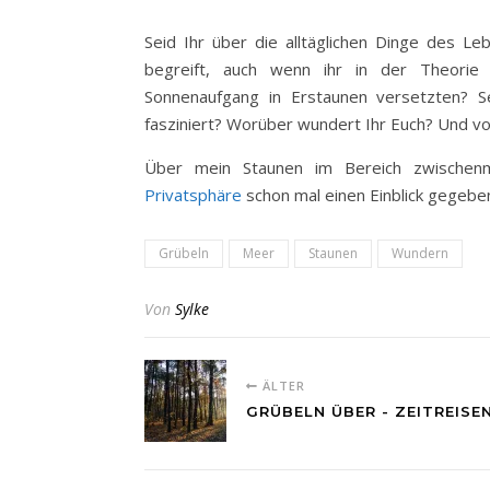
Seid Ihr über die alltäglichen Dinge des Le
begreift, auch wenn ihr in der Theorie
Sonnenaufgang in Erstaunen versetzten?
fasziniert? Worüber wundert Ihr Euch? Und vo
Über mein Staunen im Bereich zwischenm
Privatsphäre
schon mal einen Einblick gegebe
Grübeln
Meer
Staunen
Wundern
Von
Sylke
ÄLTER
GRÜBELN ÜBER - ZEITREISE