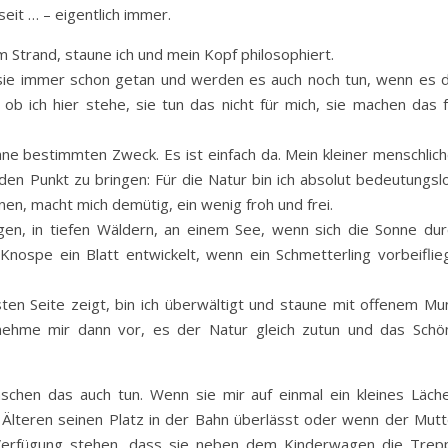
it … – eigentlich immer.
 Strand, staune ich und mein Kopf philosophiert.
 sie immer schon getan und werden es auch noch tun, wenn es d
 ob ich hier stehe, sie tun das nicht für mich, sie machen das f
ne bestimmten Zweck. Es ist einfach da. Mein kleiner menschlich
den Punkt zu bringen: Für die Natur bin ich absolut bedeutungslo
en, macht mich demütig, ein wenig froh und frei.
en, in tiefen Wäldern, an einem See, wenn sich die Sonne dur
Knospe ein Blatt entwickelt, wenn ein Schmetterling vorbeiflieg
ten Seite zeigt, bin ich überwältigt und staune mit offenem Mu
nehme mir dann vor, es der Natur gleich zutun und das Schö
chen das auch tun. Wenn sie mir auf einmal ein kleines Läche
Älteren seinen Platz in der Bahn überlässt oder wenn der Mutt
Verfügung stehen, dass sie neben dem Kinderwagen die Trep