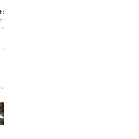
ht
er
ue
 –
re