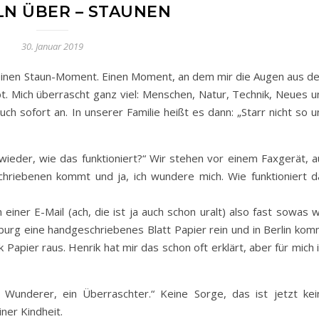
N ÜBER – STAUNEN
30. Januar 2019
 einen Staun-Moment. Einen Moment, an dem mir die Augen aus d
t. Mich überrascht ganz viel: Menschen, Natur, Technik, Neues u
uch sofort an. In unserer Familie heißt es dann: „Starr nicht so 
wieder, wie das funktioniert?“ Wir stehen vor einem Faxgerät, a
riebenen kommt und ja, ich wundere mich. Wie funktioniert d
n einer E-Mail (ach, die ist ja auch schon uralt) also fast sowas 
burg eine handgeschriebenes Blatt Papier rein und in Berlin kom
 Papier raus. Henrik hat mir das schon oft erklärt, aber für mich 
n Wunderer, ein Überraschter.“ Keine Sorge, das ist jetzt kei
ner Kindheit.