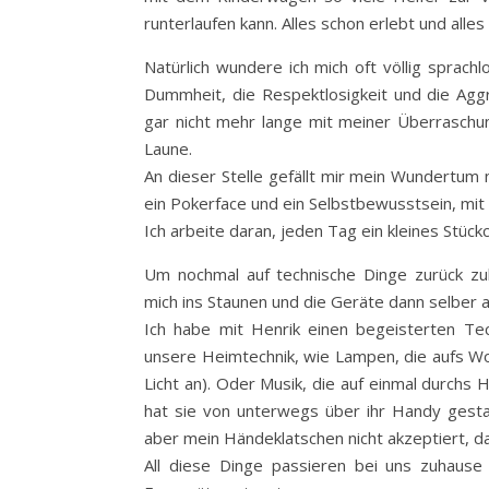
runterlaufen kann. Alles schon erlebt und alle
Natürlich wundere ich mich oft völlig sprach
Dummheit, die Respektlosigkeit und die Aggr
gar nicht mehr lange mit meiner Überraschun
Laune.
An dieser Stelle gefällt mir mein Wundertum n
ein Pokerface und ein Selbstbewusstsein, mit
Ich arbeite daran, jeden Tag ein kleines Stück
Um nochmal auf technische Dinge zurück zu
mich ins Staunen und die Geräte dann selber a
Ich habe mit Henrik einen begeisterten Te
unsere Heimtechnik, wie Lampen, die aufs Wo
Licht an). Oder Musik, die auf einmal durch
hat sie von unterwegs über ihr Handy gesta
aber mein Händeklatschen nicht akzeptiert, d
All diese Dinge passieren bei uns zuhaus