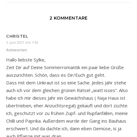
2 KOMMENTARE
CHRISTEL
5. Juni 2021 Um 7:42
Antworten
Hallo liebste Sylke,
Zeit Dir auf Deine Sommerromantik ein paar liebe Grüße
auszurichten. Schön, dass es Dir/Euch gut geht.
Dass mit dem Unkraut ist so eine Sache. Jedes Jahr stehe
auch ich vor dem gleichen grünen Rätsel „watt isses“. Also
habe ich mir dieses Jahr ein Gewächshaus ( Naja Haus ist
übertrieben, eher Anzuchtsregal) gekauft und dort züchte
ich, geschützt vor zu frühen Zupf- und Rupfanfällen, meine
Chilli und Paprika. Außerdem wurde der Gang ins Bauhaus
erschwert. Und da dachte ich, dann eben Gemüse, is ja
auch Pflanze mit was dran.