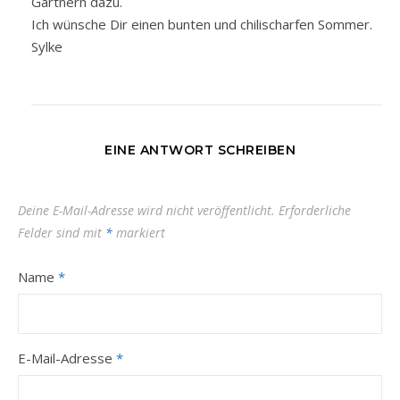
Gärtnern dazu.
Ich wünsche Dir einen bunten und chilischarfen Sommer.
Sylke
EINE ANTWORT SCHREIBEN
Deine E-Mail-Adresse wird nicht veröffentlicht.
Erforderliche
Felder sind mit
*
markiert
Name
*
E-Mail-Adresse
*