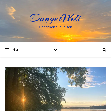
DangesWelt
Gedanken auf Reisen