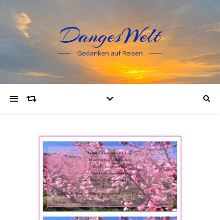
DangesWelt
Gedanken auf Reisen