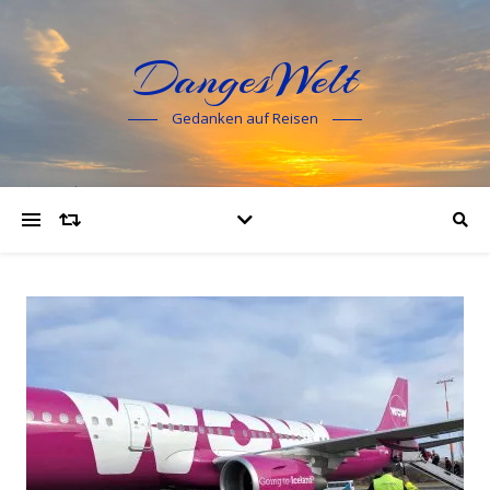
DangesWelt
Gedanken auf Reisen