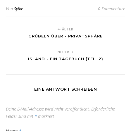
Von
Sylke
0 Kommentare
ÄLTER
GRÜBELN ÜBER - PRIVATSPHÄRE
NEUER
ISLAND - EIN TAGEBUCH (TEIL 2)
EINE ANTWORT SCHREIBEN
Deine E-Mail-Adresse wird nicht veröffentlicht.
Erforderliche
Felder sind mit
*
markiert
Name
*