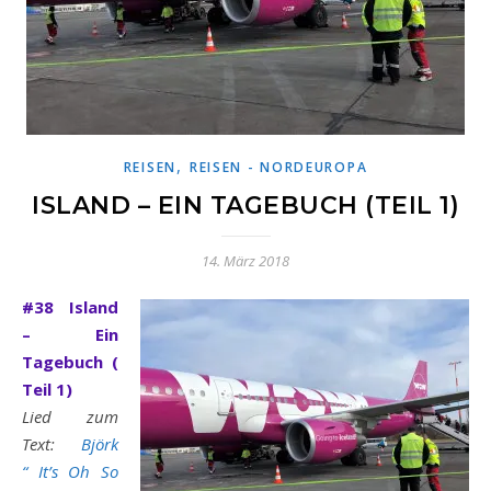
,
REISEN
REISEN - NORDEUROPA
ISLAND – EIN TAGEBUCH (TEIL 1)
14. März 2018
#38 Island
– Ein
Tagebuch (
Teil 1)
Lied zum
Text:
Björk
“ It’s Oh So