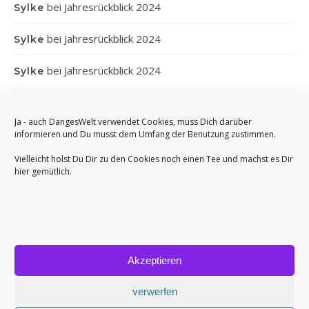
bei
Jahresrückblick 2024
Sylke
bei
Jahresrückblick 2024
Sylke
bei
Jahresrückblick 2024
Sylke
bei
Jahresrückblick 2024
Gabi
Ja - auch DangesWelt verwendet Cookies, muss Dich darüber
bei
Jahresrückblick 2024
Anett
informieren und Du musst dem Umfang der Benutzung zustimmen.
Vielleicht holst Du Dir zu den Cookies noch einen Tee und machst es Dir
hier gemütlich.
Akzeptieren
Bard Theme von
WP Royal
.
Impressum
Cookie-Richtlinie (EU)
verwerfen