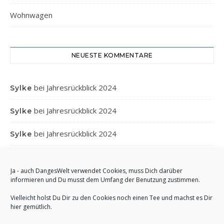
Wohnwagen
NEUESTE KOMMENTARE
bei
Jahresrückblick 2024
Sylke
bei
Jahresrückblick 2024
Sylke
bei
Jahresrückblick 2024
Sylke
bei
Jahresrückblick 2024
Gabi
Ja - auch DangesWelt verwendet Cookies, muss Dich darüber
bei
Jahresrückblick 2024
Anett
informieren und Du musst dem Umfang der Benutzung zustimmen.
Vielleicht holst Du Dir zu den Cookies noch einen Tee und machst es Dir
hier gemütlich.