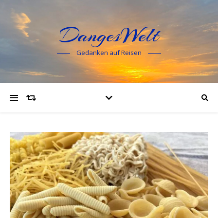
DangesWelt
Gedanken auf Reisen