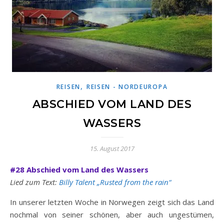
,
REISEN
REISEN - NORDEUROPA
ABSCHIED VOM LAND DES
WASSERS
15. August 2017
#28 Abschied vom Land des Wassers
Lied zum Text:
Billy Talent „Rusted from the rain“
In unserer letzten Woche in Norwegen zeigt sich das Land
nochmal von seiner schönen, aber auch ungestümen,