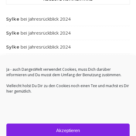
bei
Jahresrückblick 2024
Sylke
bei
Jahresrückblick 2024
Sylke
bei
Jahresrückblick 2024
Sylke
bei
Jahresrückblick 2024
Gabi
Ja - auch DangesWelt verwendet Cookies, muss Dich darüber
bei
Jahresrückblick 2024
Anett
informieren und Du musst dem Umfang der Benutzung zustimmen.
Vielleicht holst Du Dir zu den Cookies noch einen Tee und machst es Dir
hier gemütlich.
Akzeptieren
Bard Theme von
WP Royal
.
Impressum
Cookie-Richtlinie (EU)