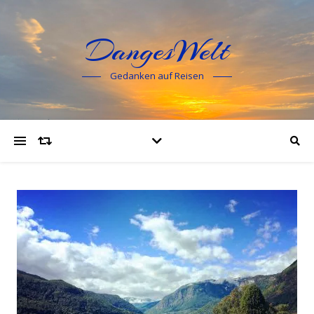
DangesWelt
Gedanken auf Reisen