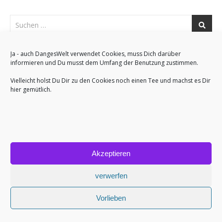
Ja - auch DangesWelt verwendet Cookies, muss Dich darüber
informieren und Du musst dem Umfang der Benutzung zustimmen.
FOLGE UNS AUF INSTAGRAM UND FACEBOOK
Vielleicht holst Du Dir zu den Cookies noch einen Tee und machst es Dir
Instagram
Facebook
hier gemütlich.
BLOG VIA E-MAIL ABONNIEREN
Akzeptieren
Gib deine E-Mail-Adresse an, um diesen Blog zu
verwerfen
abonnieren und Benachrichtigungen über neue Beiträge via
E-Mail zu erhalten.
Vorlieben
E-Mail-Adresse