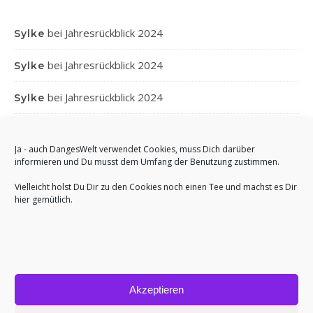
bei
Jahresrückblick 2024
Sylke
bei
Jahresrückblick 2024
Sylke
bei
Jahresrückblick 2024
Sylke
bei
Jahresrückblick 2024
Gabi
Ja - auch DangesWelt verwendet Cookies, muss Dich darüber
bei
Jahresrückblick 2024
informieren und Du musst dem Umfang der Benutzung zustimmen.
Anett
Vielleicht holst Du Dir zu den Cookies noch einen Tee und machst es Dir
hier gemütlich.
Akzeptieren
Bard Theme von
WP Royal
.
Impressum
Cookie-Richtlinie (EU)