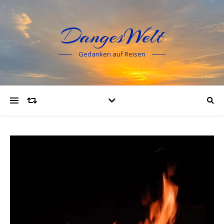
DangesWelt
Gedanken auf Reisen