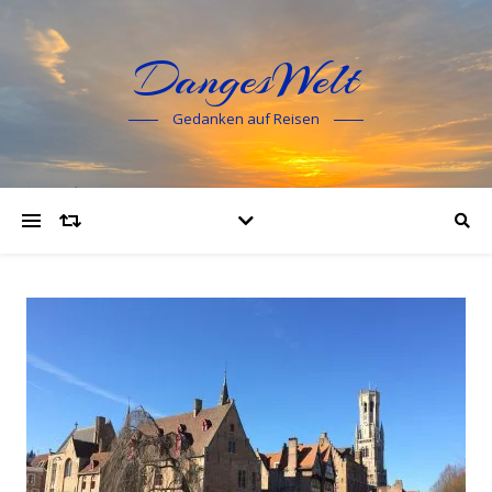
DangesWelt
Gedanken auf Reisen