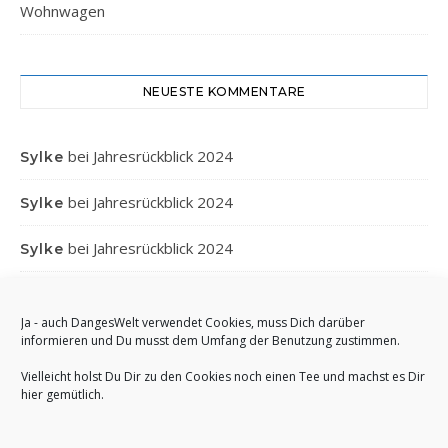
Wohnwagen
NEUESTE KOMMENTARE
bei
Jahresrückblick 2024
Sylke
bei
Jahresrückblick 2024
Sylke
bei
Jahresrückblick 2024
Sylke
bei
Jahresrückblick 2024
Gabi
Ja - auch DangesWelt verwendet Cookies, muss Dich darüber
bei
Jahresrückblick 2024
Anett
informieren und Du musst dem Umfang der Benutzung zustimmen.
Vielleicht holst Du Dir zu den Cookies noch einen Tee und machst es Dir
hier gemütlich.