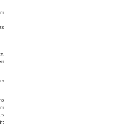
em
ss
en.
in
Im
ns
am
es
ht