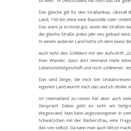
so weit.“ In Deutschland hat mich das nur geär
Das gleiche gilt für den Straßenbau. Überall
Land, 100 km ohne eine Baustelle oder Umleitun
Das wäre ja erstmal gut, wenn die Straßen dan
die gleiche Straße jedes Jahr neu gebaut wird. 
In einem anderen Land hätte ich dem keine B
Auch nicht den Schildern mit der Aufschrift „
Kein Wunder, dass dort niemand mehr leben 
Lebensmittelgeschäft und noch schlimmer- kei
Das sind Dinge, die mich bei Urlaubsreise
eigenen Land wurmt mich das und ich denke vi
Im Heimatland zu reisen hat aber auch viel
Gespräch. Dabei geht es nicht um tiefgr
Wegesrand. Man kann ungezwungener in seiner
Schwätzchen mit der Bäckersfrau, eine Fra
das von selbst. Da kann man auch Witze mache