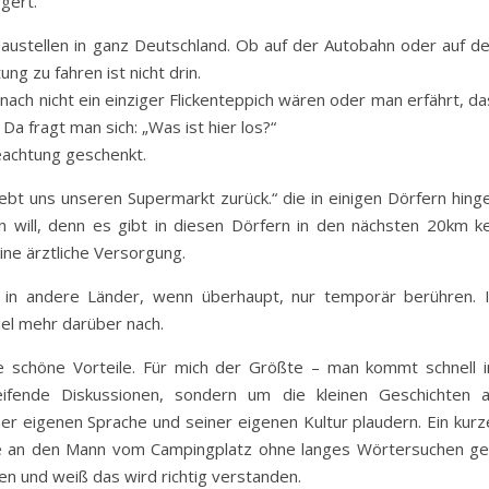
gert.
 Baustellen in ganz Deutschland. Ob auf der Autobahn oder auf d
g zu fahren ist nicht drin.
ach nicht ein einziger Flickenteppich wären oder man erfährt, da
Da fragt man sich: „Was ist hier los?“
eachtung geschenkt.
Gebt uns unseren Supermarkt zurück.“ die in einigen Dörfern hing
will, denn es gibt in diesen Dörfern in den nächsten 20km ke
ne ärztliche Versorgung.
n in andere Länder, wenn überhaupt, nur temporär berühren. 
el mehr darüber nach.
e schöne Vorteile. Für mich der Größte – man kommt schnell i
eifende Diskussionen, sondern um die kleinen Geschichten 
 eigenen Sprache und seiner eigenen Kultur plaudern. Ein kurz
ge an den Mann vom Campingplatz ohne langes Wörtersuchen ge
n und weiß das wird richtig verstanden.