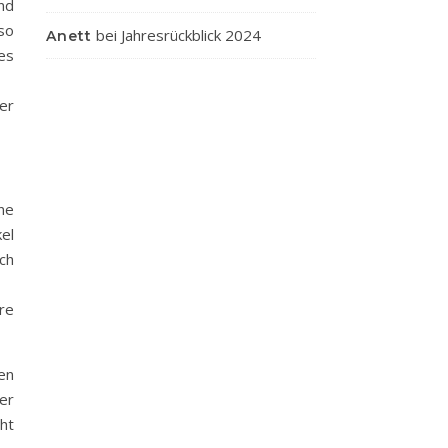
nd
 so
bei
Jahresrückblick 2024
Anett
es
er
ne
el
ch
re
ten
er
ht