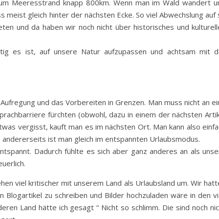
 zum Meeresstrand knapp 800km. Wenn man im Wald wandert u
ss meist gleich hinter der nächsten Ecke. So viel Abwechslung auf
ten und da haben wir noch nicht über historisches und kulturell
tig es ist, auf unsere Natur aufzupassen und achtsam mit d
e Aufregung und das Vorbereiten in Grenzen. Man muss nicht an ei
rachbarriere fürchten (obwohl, dazu in einem der nächsten Artik
was vergisst, kauft man es im nächsten Ort. Man kann also einfa
r, andererseits ist man gleich im entspannten Urlaubsmodus.
entspannt. Dadurch fühlte es sich aber ganz anderes an als unse
uerlich.
gehen viel kritischer mit unserem Land als Urlaubsland um. Wir hat
n Blogartikel zu schreiben und Bilder hochzuladen wäre in den vi
en Land hätte ich gesagt “ Nicht so schlimm. Die sind noch nic