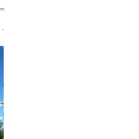
im
 –