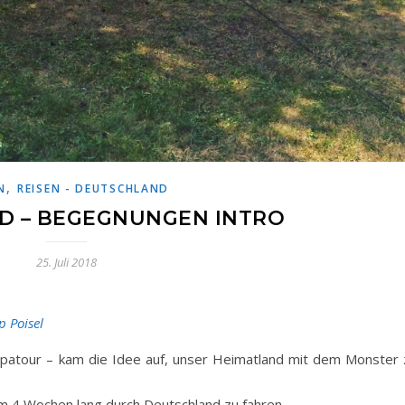
,
N
REISEN - DEUTSCHLAND
D – BEGEGNUNGEN INTRO
25. Juli 2018
p Poisel
opatour – kam die Idee auf, unser Heimatland mit dem Monster 
m 4 Wochen lang durch Deutschland zu fahren.