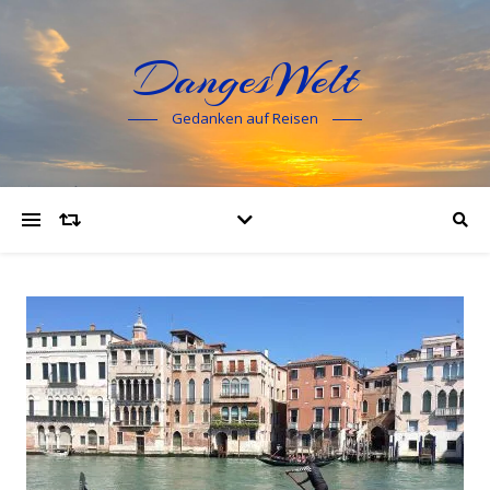
DangesWelt
Gedanken auf Reisen