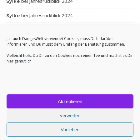
bei
Jahresrückblick 2024
Sylke
bei
Jahresrückblick 2024
Sylke
bei
Jahresrückblick 2024
Gabi
Ja - auch DangesWelt verwendet Cookies, muss Dich darüber
bei
Jahresrückblick 2024
Anett
informieren und Du musst dem Umfang der Benutzung zustimmen.
Vielleicht holst Du Dir zu den Cookies noch einen Tee und machst es Dir
hier gemütlich.
Akzeptieren
Bard Theme von
WP Royal
.
Impressum
Cookie-Richtlinie (EU)
verwerfen
ZURÜCK NACH OBEN
Vorlieben