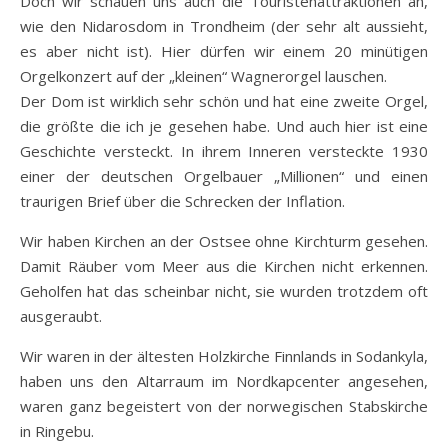
Doch wir schauen uns auch die Touristenattraktionen an,
wie den Nidarosdom in Trondheim (der sehr alt aussieht,
es aber nicht ist). Hier dürfen wir einem 20 minütigen
Orgelkonzert auf der „kleinen“ Wagnerorgel lauschen.
Der Dom ist wirklich sehr schön und hat eine zweite Orgel,
die größte die ich je gesehen habe. Und auch hier ist eine
Geschichte versteckt. In ihrem Inneren versteckte 1930
einer der deutschen Orgelbauer „Millionen“ und einen
traurigen Brief über die Schrecken der Inflation.
Wir haben Kirchen an der Ostsee ohne Kirchturm gesehen.
Damit Räuber vom Meer aus die Kirchen nicht erkennen.
Geholfen hat das scheinbar nicht, sie wurden trotzdem oft
ausgeraubt.
Wir waren in der ältesten Holzkirche Finnlands in Sodankyla,
haben uns den Altarraum im Nordkapcenter angesehen,
waren ganz begeistert von der norwegischen Stabskirche
in Ringebu.