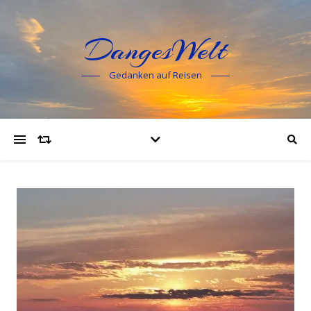
DangesWelt
Gedanken auf Reisen