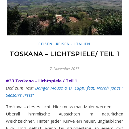
,
REISEN
REISEN - ITALIEN
TOSKANA – LICHTSPIELE/ TEIL 1
7. November 2017
#33 Toskana – Lichtspiele / Teil 1
Lied zum Text:
Danger Mouse & D. Luppi feat. Norah Jones “
Season’s Trees“
Toskana – dieses Licht! Hier muss man Maler werden.
Überall himmlische Aussichten im natürlichen
Weichzeichner. Hinter jeder Kurve ein neuer, unglaublicher
Blick. Und selbst, wenn Du stundenlang an einem Ort