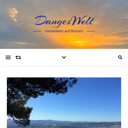
DangesWelt
Gedanken auf Reisen