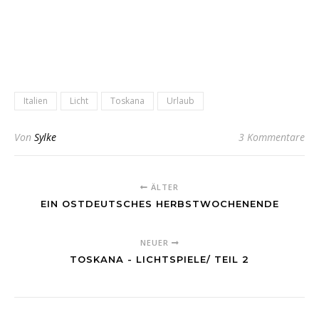
Italien
Licht
Toskana
Urlaub
Von
Sylke
3 Kommentare
ÄLTER
EIN OSTDEUTSCHES HERBSTWOCHENENDE
NEUER
TOSKANA - LICHTSPIELE/ TEIL 2