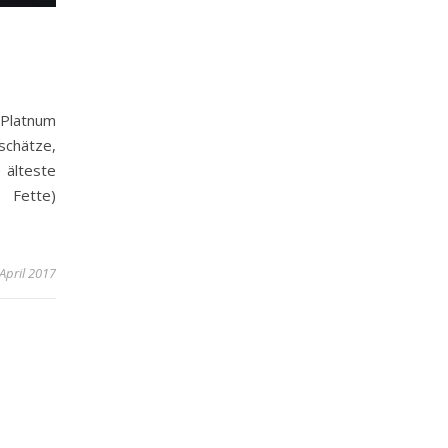
 Platnum
schätze,
 älteste
 Fette)
 April 2017