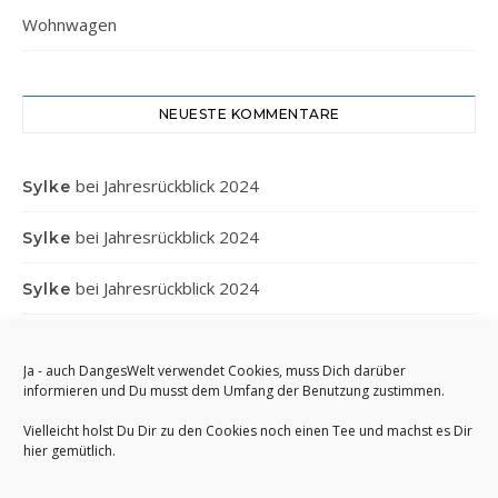
Wohnwagen
NEUESTE KOMMENTARE
bei
Jahresrückblick 2024
Sylke
bei
Jahresrückblick 2024
Sylke
bei
Jahresrückblick 2024
Sylke
bei
Jahresrückblick 2024
Gabi
Ja - auch DangesWelt verwendet Cookies, muss Dich darüber
bei
Jahresrückblick 2024
Anett
informieren und Du musst dem Umfang der Benutzung zustimmen.
Vielleicht holst Du Dir zu den Cookies noch einen Tee und machst es Dir
hier gemütlich.