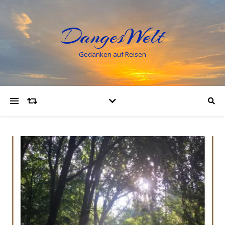
DangesWelt
Gedanken auf Reisen