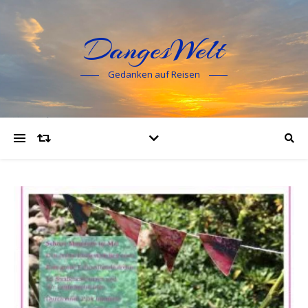
DangesWelt
Gedanken auf Reisen