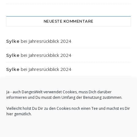
NEUESTE KOMMENTARE
bei
Jahresrückblick 2024
Sylke
bei
Jahresrückblick 2024
Sylke
bei
Jahresrückblick 2024
Sylke
bei
Jahresrückblick 2024
Gabi
Ja - auch DangesWelt verwendet Cookies, muss Dich darüber
bei
Jahresrückblick 2024
Anett
informieren und Du musst dem Umfang der Benutzung zustimmen.
Vielleicht holst Du Dir zu den Cookies noch einen Tee und machst es Dir
hier gemütlich.