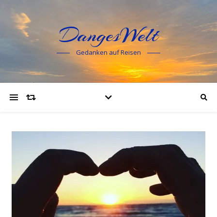
DangesWelt
Gedanken auf Reisen