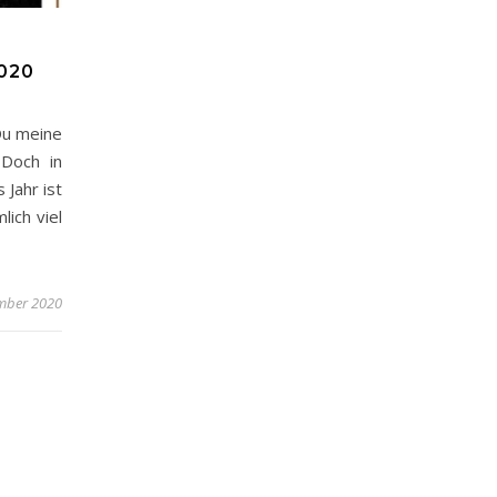
020
Du meine
Doch in
 Jahr ist
lich viel
mber 2020