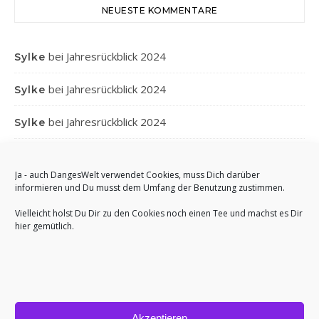
NEUESTE KOMMENTARE
bei
Jahresrückblick 2024
Sylke
bei
Jahresrückblick 2024
Sylke
bei
Jahresrückblick 2024
Sylke
bei
Jahresrückblick 2024
Gabi
Ja - auch DangesWelt verwendet Cookies, muss Dich darüber
bei
Jahresrückblick 2024
Anett
informieren und Du musst dem Umfang der Benutzung zustimmen.
Vielleicht holst Du Dir zu den Cookies noch einen Tee und machst es Dir
hier gemütlich.
Akzeptieren