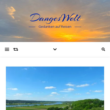
DangesWelt
Gedanken auf Reisen