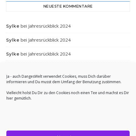
NEUESTE KOMMENTARE
bei
Jahresrückblick 2024
Sylke
bei
Jahresrückblick 2024
Sylke
bei
Jahresrückblick 2024
Sylke
bei
Jahresrückblick 2024
Gabi
Ja - auch DangesWelt verwendet Cookies, muss Dich darüber
bei
Jahresrückblick 2024
Anett
informieren und Du musst dem Umfang der Benutzung zustimmen.
Vielleicht holst Du Dir zu den Cookies noch einen Tee und machst es Dir
hier gemütlich.