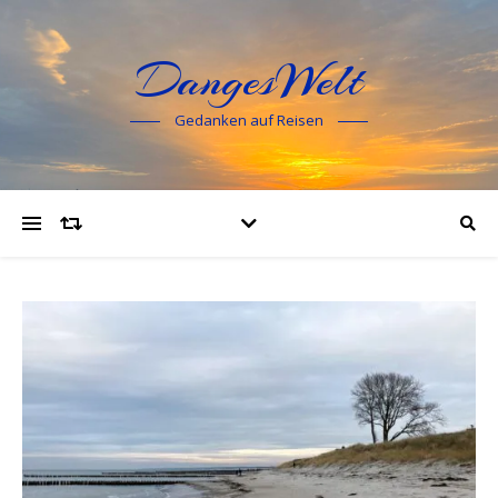
DangesWelt
Gedanken auf Reisen