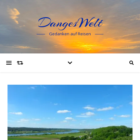
DangesWelt
Gedanken auf Reisen