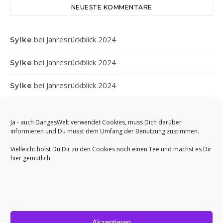
NEUESTE KOMMENTARE
bei
Jahresrückblick 2024
Sylke
bei
Jahresrückblick 2024
Sylke
bei
Jahresrückblick 2024
Sylke
bei
Jahresrückblick 2024
Gabi
Ja - auch DangesWelt verwendet Cookies, muss Dich darüber
bei
Jahresrückblick 2024
Anett
informieren und Du musst dem Umfang der Benutzung zustimmen.
Vielleicht holst Du Dir zu den Cookies noch einen Tee und machst es Dir
hier gemütlich.
Akzeptieren