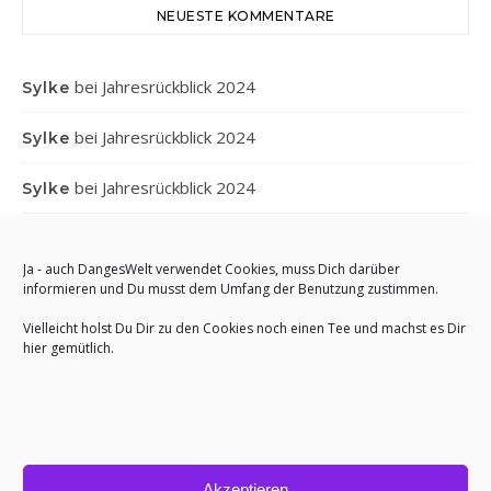
NEUESTE KOMMENTARE
bei
Jahresrückblick 2024
Sylke
bei
Jahresrückblick 2024
Sylke
bei
Jahresrückblick 2024
Sylke
bei
Jahresrückblick 2024
Gabi
Ja - auch DangesWelt verwendet Cookies, muss Dich darüber
bei
Jahresrückblick 2024
Anett
informieren und Du musst dem Umfang der Benutzung zustimmen.
Vielleicht holst Du Dir zu den Cookies noch einen Tee und machst es Dir
hier gemütlich.
Akzeptieren