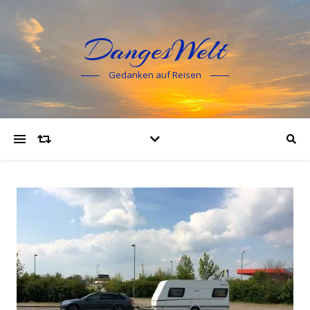
DangesWelt
Gedanken auf Reisen