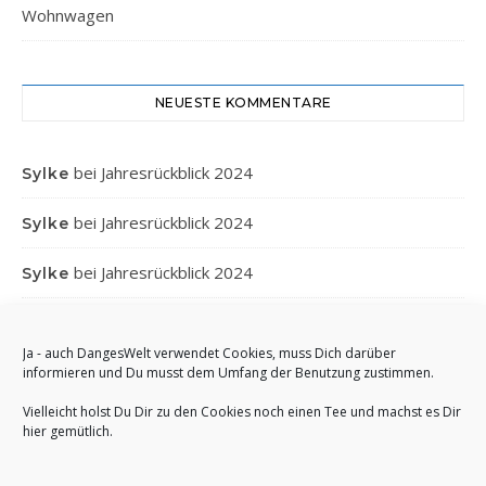
Wohnwagen
NEUESTE KOMMENTARE
bei
Jahresrückblick 2024
Sylke
bei
Jahresrückblick 2024
Sylke
bei
Jahresrückblick 2024
Sylke
bei
Jahresrückblick 2024
Gabi
Ja - auch DangesWelt verwendet Cookies, muss Dich darüber
bei
Jahresrückblick 2024
Anett
informieren und Du musst dem Umfang der Benutzung zustimmen.
Vielleicht holst Du Dir zu den Cookies noch einen Tee und machst es Dir
hier gemütlich.