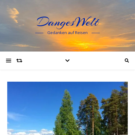
DangesWelt
Gedanken auf Reisen