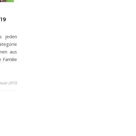
19
s jeden
ategorie
mmen aus
 Familie
anuar 2019