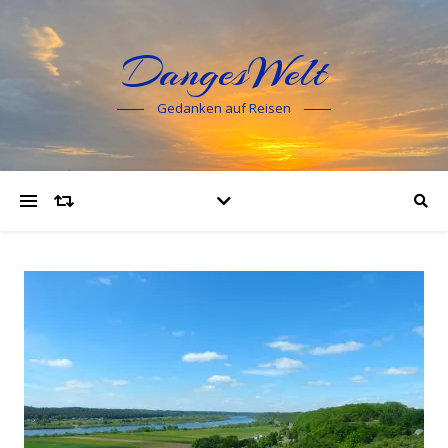
DangesWelt
Gedanken auf Reisen