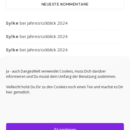
NEUESTE KOMMENTARE
bei
Jahresrückblick 2024
Sylke
bei
Jahresrückblick 2024
Sylke
bei
Jahresrückblick 2024
Sylke
bei
Jahresrückblick 2024
Gabi
Ja - auch DangesWelt verwendet Cookies, muss Dich darüber
bei
Jahresrückblick 2024
Anett
informieren und Du musst dem Umfang der Benutzung zustimmen.
Vielleicht holst Du Dir zu den Cookies noch einen Tee und machst es Dir
hier gemütlich.
Akzeptieren